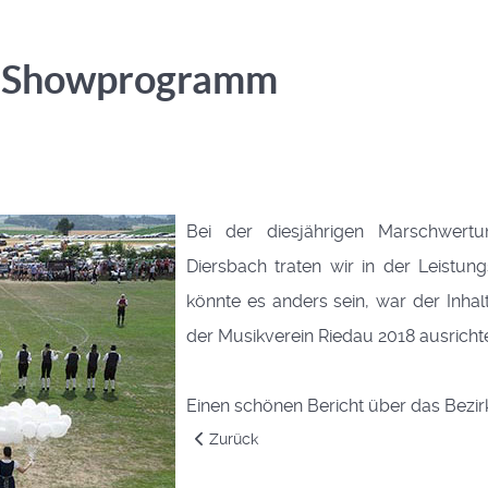
it Showprogramm
Bei der diesjährigen Marschwert
Diersbach traten wir in der Leist
könnte es anders sein, war der Inha
der Musikverein Riedau 2018 ausrichte
Einen schönen Bericht über das Bezirk
Vorheriger Beitrag: Hochzeit Kathrin und
Zurück