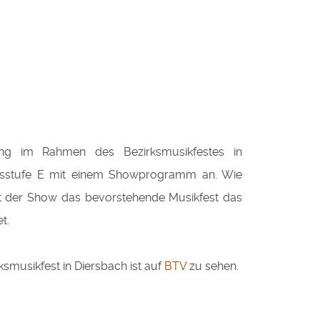
ung im Rahmen des Bezirksmusikfestes in
ungsstufe E mit einem Showprogramm an. Wie
lt der Show das bevorstehende Musikfest das
t.
smusikfest in Diersbach ist auf
BTV
zu sehen.
 Andreas