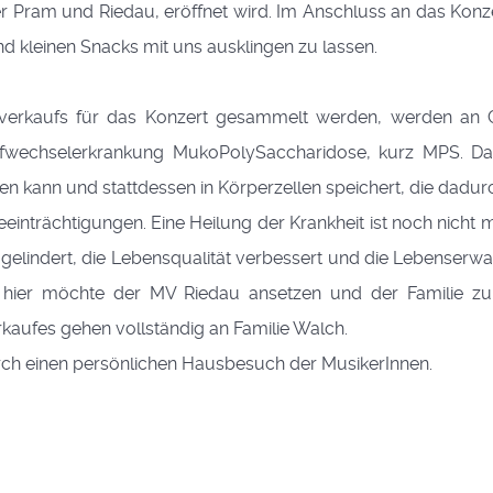
r Pram und Riedau, eröffnet wird. Im Anschluss an das Konz
d kleinen Snacks mit uns ausklingen zu lassen.
rverkaufs für das Konzert gesammelt werden, werden an C
toffwechselerkrankung MukoPolySaccharidose, kurz MPS. 
kann und stattdessen in Körperzellen speichert, die dadurch
Beeinträchtigungen. Eine Heilung der Krankheit ist noch ni
lindert, die Lebensqualität verbessert und die Lebenserwa
ier möchte der MV Riedau ansetzen und der Familie zumin
kaufes gehen vollständig an Familie Walch.
rch einen persönlichen Hausbesuch der MusikerInnen.
alch
s OÖ