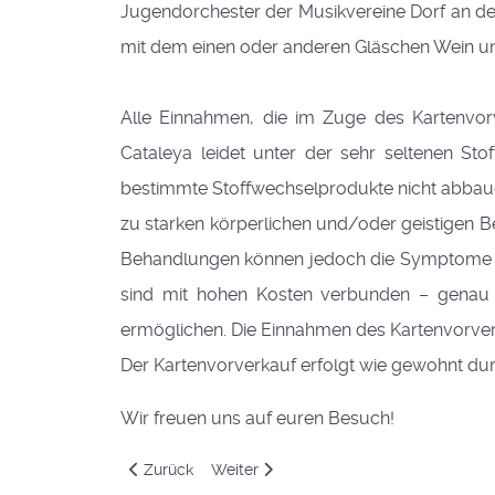
Jugendorchester der Musikvereine Dorf an de
mit dem einen oder anderen Gläschen Wein un
Alle Einnahmen, die im Zuge des Kartenvo
Cataleya leidet unter der sehr seltenen S
bestimmte Stoffwechselprodukte nicht abbauen 
zu starken körperlichen und/oder geistigen 
Behandlungen können jedoch die Symptome ge
sind mit hohen Kosten verbunden – genau h
ermöglichen. Die Einnahmen des Kartenvorver
Der Kartenvorverkauf erfolgt wie gewohnt du
Wir freuen uns auf euren Besuch!
Vorheriger Beitrag: Spendenübergabe Cataleya W
Nächster Beitrag: 3. Ehrung des Lande
Zurück
Weiter